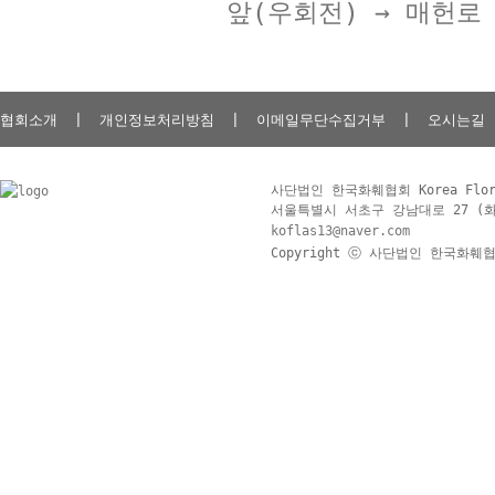
앞(우회전) → 매헌로
협회소개
|
개인정보처리방침
|
이메일무단수집거부
|
오시는길
사단법인 한국화훼협회 Korea Floris
서울특별시 서초구 강남대로 27 (화훼공판
koflas13@naver.com
Copyright ⓒ 사단법인 한국화훼협회 