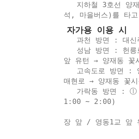
지하철 3호선 양재역
석, 마을버스)를 타
자가용 이용 시
과천 방면 : 대신주
성남 방면 : 헌릉로 
앞 유턴 → 양재동 꽃
고속도로 방면 : 양재
매현로 → 양재동 꽃시
가락동 방면 : ⓛ 
1:00 ~ 2:00)
② 양재대로
장 앞 / 영동1교 앞
③ 양재대로